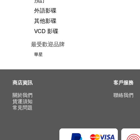
外語影碟
其他影碟
VCD 影碟
最受歡迎品牌
華星
商店資訊
客戶服務
關於我們
聯絡我們
貨運須知
常見問題